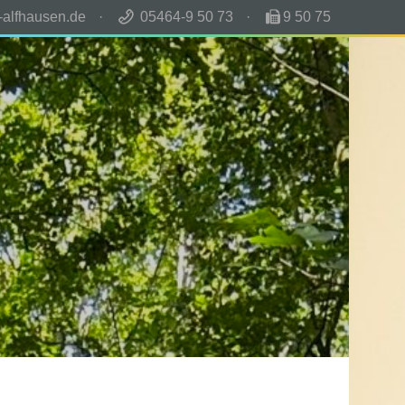
-alfhausen.de
·
05464-9 50 73
·
9 50 75
erverein
Mensa
Termine
Archiv