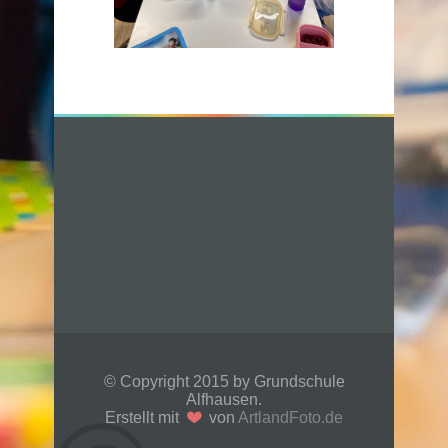
© Copyright 2015 by Grundschule
Alfhausen.
Erstellt mit
von
ArtlandFoto.de